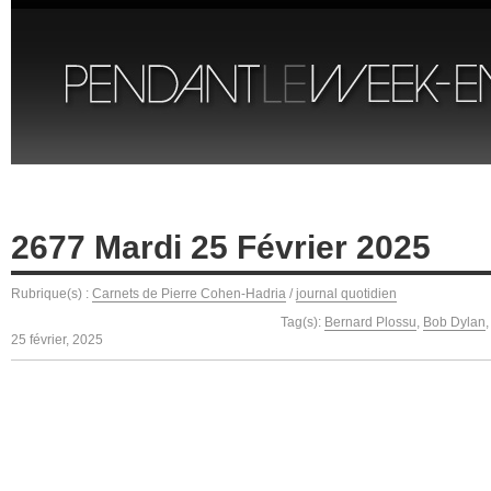
2677 Mardi 25 Février 2025
Rubrique(s) :
Carnets de Pierre Cohen-Hadria
/
journal quotidien
Tag(s):
Bernard Plossu
,
Bob Dylan
25 février, 2025