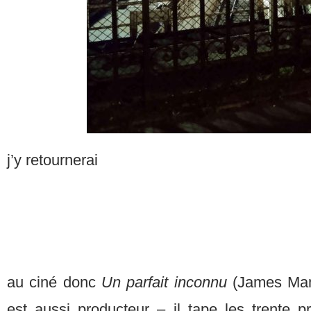
j’y retournerai
au ciné donc
Un parfait inconnu
(James Man
est aussi producteur – il tape les trente p