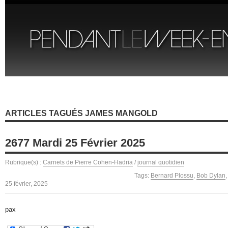
ARTICLES TAGUÉS JAMES MANGOLD
2677 Mardi 25 Février 2025
Rubrique(s) :
Carnets de Pierre Cohen-Hadria
/
journal quotidien
Tags:
Bernard Plossu
,
Bob Dylan
25 février, 2025
pax