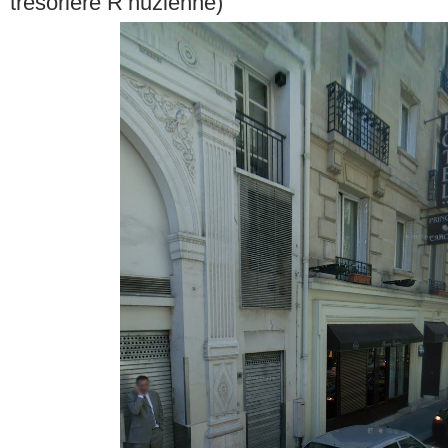
trésorière R’nuzienne)