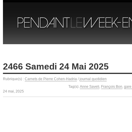
2466 Samedi 24 Mai 2025
Rubrique(s) :
Carnets de Pierre Cohen-Hadria
/
journal quotidien
Tag(s):
Anne Saveli
,
François Bon
,
gare
24 mai, 2025