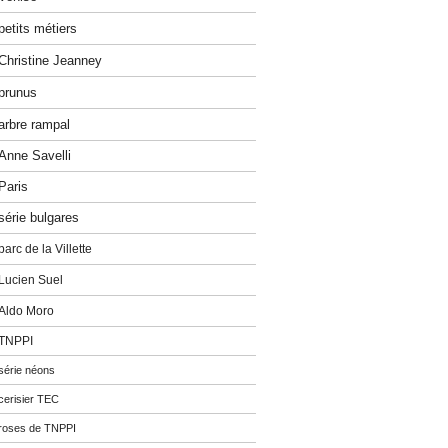
petits métiers
Christine Jeanney
prunus
arbre rampal
Anne Savelli
Paris
série bulgares
parc de la Villette
Lucien Suel
Aldo Moro
TNPPI
série néons
cerisier TEC
roses de TNPPI