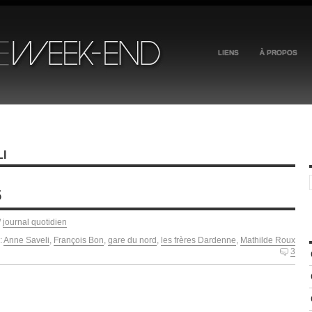
LIENS
À PROPOS
I
5
/
journal quotidien
:
Anne Saveli
,
François Bon
,
gare du nord
,
les frères Dardenne
,
Mathilde Roux
3