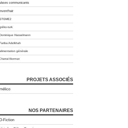
Vases communicants
invent'hair
STGME2
gréko-turk
Dominique Hasselmann
Fariba Adelkhah
alimentation générale
Chantal Akerman
PROJETS ASSOCIÉS
mélico
NOS PARTENAIRES
D-Fiction