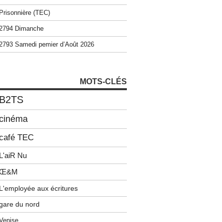
Prisonnière (TEC)
2794 Dimanche
2793 Samedi pemier d’Août 2026
MOTS-CLÉS
B2TS
cinéma
café TEC
L'aiR Nu
Œ&M
L'employée aux écritures
gare du nord
Venise