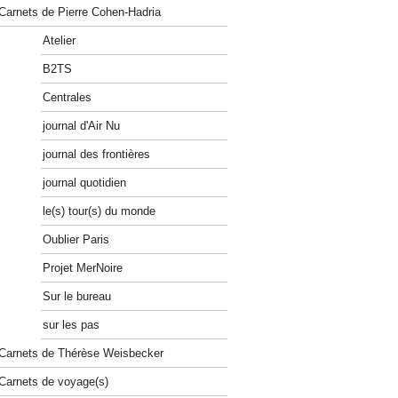
Carnets de Pierre Cohen-Hadria
Atelier
B2TS
Centrales
journal d'Air Nu
journal des frontières
journal quotidien
le(s) tour(s) du monde
Oublier Paris
Projet MerNoire
Sur le bureau
sur les pas
Carnets de Thérèse Weisbecker
Carnets de voyage(s)