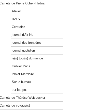
Carnets de Pierre Cohen-Hadria
Atelier
B2TS
Centrales
journal d'Air Nu
journal des frontières
journal quotidien
le(s) tour(s) du monde
Oublier Paris
Projet MerNoire
Sur le bureau
sur les pas
Carnets de Thérèse Weisbecker
Carnets de voyage(s)