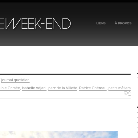
LIENS
À PROPOS
/
journal quotidien
uble Crimée
,
Isabelle Adjani
,
parc de la Villette
,
Patrice Chéreau
,
petits métiers
0