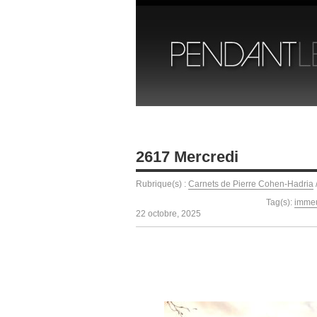
2617 Mercredi
Rubrique(s) :
Carnets de Pierre Cohen-Hadria
Tag(s):
imme
22 octobre, 2025