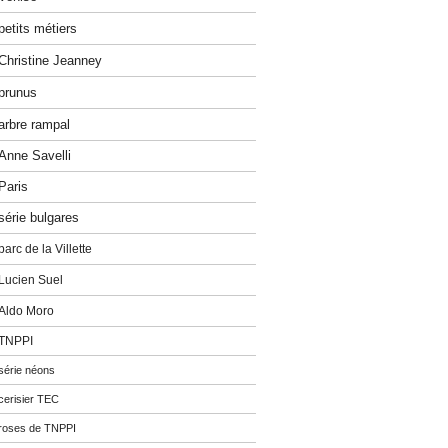
petits métiers
Christine Jeanney
prunus
arbre rampal
Anne Savelli
Paris
série bulgares
parc de la Villette
Lucien Suel
Aldo Moro
TNPPI
série néons
cerisier TEC
roses de TNPPI