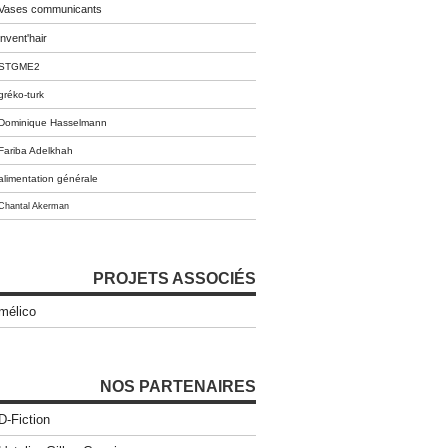
Vases communicants
invent'hair
STGME2
gréko-turk
Dominique Hasselmann
Fariba Adelkhah
alimentation générale
Chantal Akerman
PROJETS ASSOCIÉS
mélico
NOS PARTENAIRES
D-Fiction