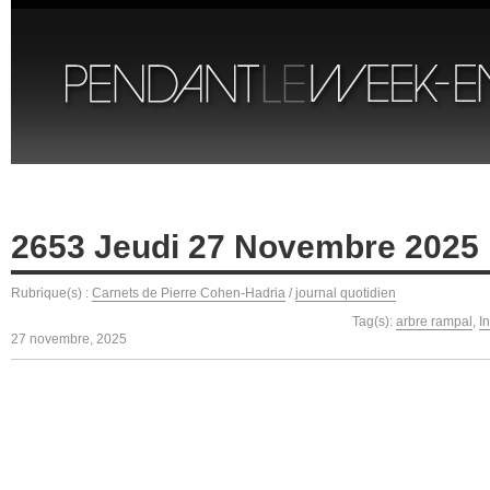
2653 Jeudi 27 Novembre 2025
Rubrique(s) :
Carnets de Pierre Cohen-Hadria
/
journal quotidien
Tag(s):
arbre rampal
,
I
27 novembre, 2025