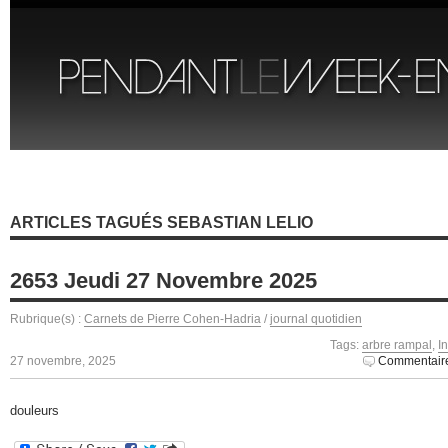
ARTICLES TAGUÉS SEBASTIAN LELIO
2653 Jeudi 27 Novembre 2025
Rubrique(s) :
Carnets de Pierre Cohen-Hadria
/
journal quotidien
Tags:
arbre rampal
,
I
27 novembre, 2025
Commentaire
douleurs