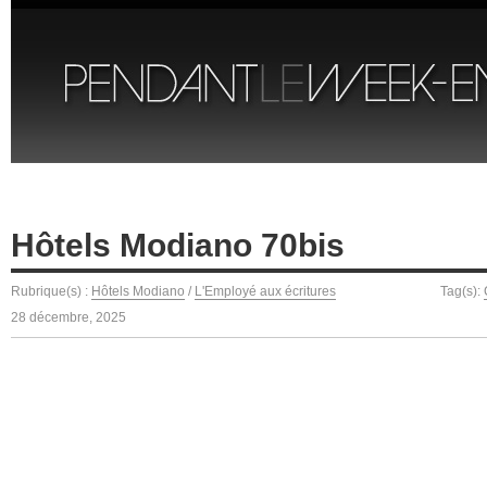
Hôtels Modiano 70bis
Rubrique(s) :
Hôtels Modiano
/
L'Employé aux écritures
Tag(s):
28 décembre, 2025