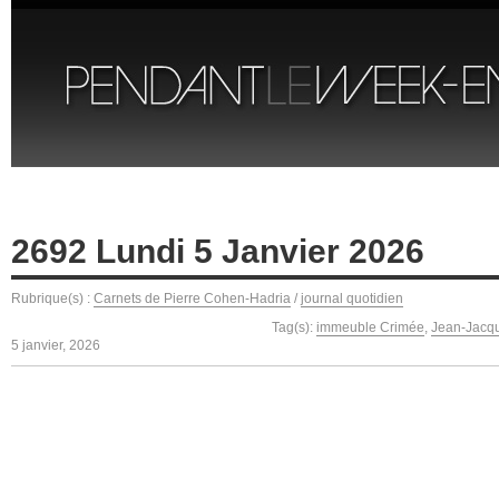
2692 Lundi 5 Janvier 2026
Rubrique(s) :
Carnets de Pierre Cohen-Hadria
/
journal quotidien
Tag(s):
immeuble Crimée
,
Jean-Jacq
5 janvier, 2026