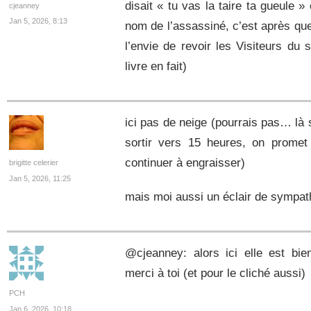
disait « tu vas la taire ta gueule 
cjeanney
Jan 5, 2026, 8:13
nom de l’assassiné, c’est après que
l’envie de revoir les Visiteurs du 
livre en fait)
ici pas de neige (pourrais pas… là s
sortir vers 15 heures, on promet 
continuer à engraisser)
brigitte celerier
Jan 5, 2026, 11:25
mais moi aussi un éclair de sympath
@cjeanney: alors ici elle est bi
merci à toi (et pour le cliché aussi)
PCH
Jan 6, 2026, 10:18