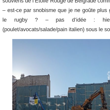
souviens de l’Étoile Rouge de Belgrade comm
– est-ce par snobisme que je ne goûte plus g
le rugby ? – pas d’idée : hier
(poulet/avocats/salade/pain italien) sous le sol