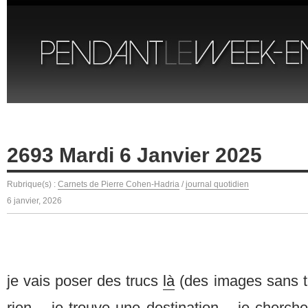
2693 Mardi 6 Janvier 2025
Rubrique(s) :
Carnets de Pierre Cohen-Hadria
/
journal quotidien
6 janvier, 2026
je vais poser des trucs
là
(des images sans te
rien – je trouve une destination – je cherch