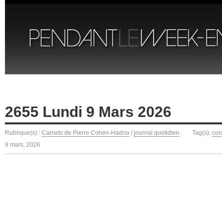
2655 Lundi 9 Mars 2026
Rubrique(s) :
Carnets de Pierre Cohen-Hadria
/
journal quotidien
Tag(s):
cor
9 mars, 2026