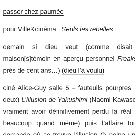
passer chez paumée
pour Ville&cinéma :
Seuls les rebelles
demain si dieu veut (comme disai
maison[s]témoin en aperçu personnel
Frea
près de cent ans…)
(dieu l’a voulu)
ciné Alice-Guy salle 5 – fauteuils pourpre
deux)
L’illusion de Yakushimi
(Naomi Kawase,
vraiment avoir définitivement perdu la réal
beaucoup quand même) puis l’affaire t
demande où se trouve l’illusion (à peine u