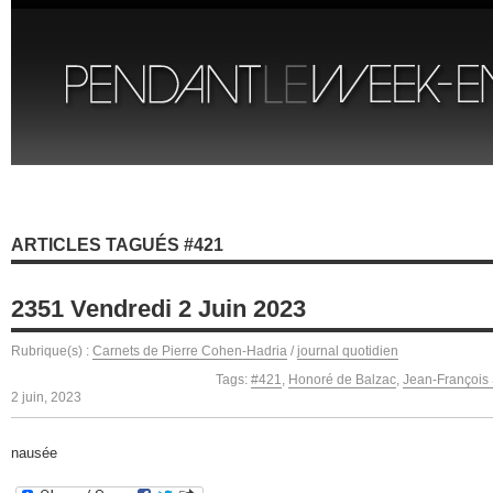
ARTICLES TAGUÉS #421
2351 Vendredi 2 Juin 2023
Rubrique(s) :
Carnets de Pierre Cohen-Hadria
/
journal quotidien
Tags:
#421
,
Honoré de Balzac
,
Jean-François
2 juin, 2023
nausée