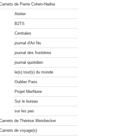
Carnets de Pierre Cohen-Hadria
Atelier
B2TS
Centrales
journal d'Air Nu
journal des frontières
journal quotidien
le(s) tour(s) du monde
Oublier Paris
Projet MerNoire
Sur le bureau
sur les pas
Carnets de Thérèse Weisbecker
Carnets de voyage(s)