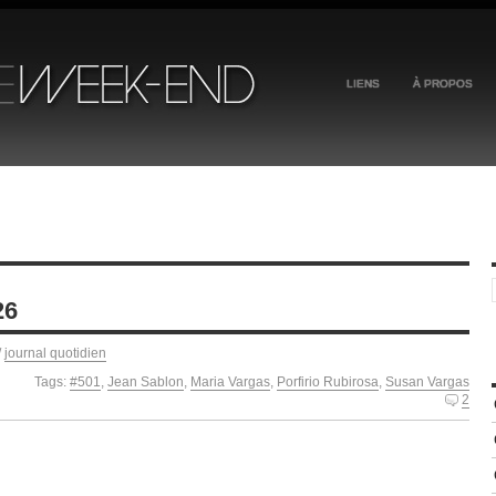
LIENS
À PROPOS
26
/
journal quotidien
Tags:
#501
,
Jean Sablon
,
Maria Vargas
,
Porfirio Rubirosa
,
Susan Vargas
2