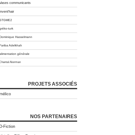
Vases communicants
invent'hair
STGME2
gréko-turk
Dominique Hasselmann
Fariba Adelkhah
alimentation générale
Chantal Akerman
PROJETS ASSOCIÉS
mélico
NOS PARTENAIRES
D-Fiction