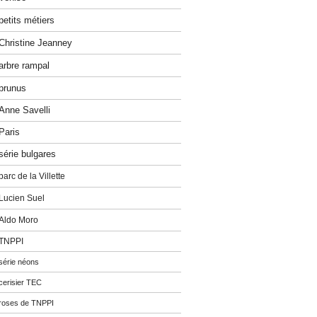
petits métiers
Christine Jeanney
arbre rampal
prunus
Anne Savelli
Paris
série bulgares
parc de la Villette
Lucien Suel
Aldo Moro
TNPPI
série néons
cerisier TEC
roses de TNPPI