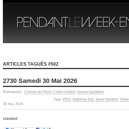
ARTICLES TAGUÉS #502
2730 Samedi 30 Mai 2026
Rubrique(s) :
Carnets de Pierre Cohen-Hadria
/
journal quotidien
Tags:
#502
,
Delphine Edy
,
Javier Bardem
,
Olivie
30 mai, 2026
standard