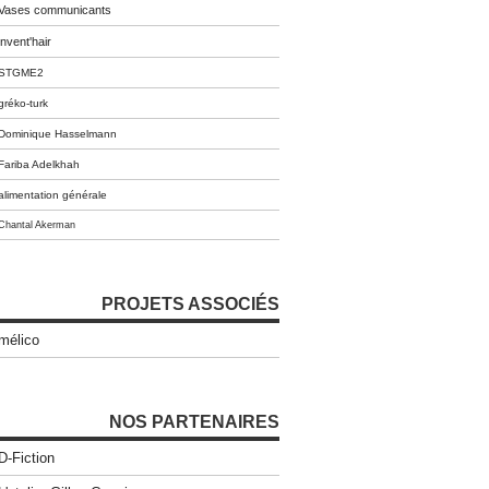
Vases communicants
invent'hair
STGME2
gréko-turk
Dominique Hasselmann
Fariba Adelkhah
alimentation générale
Chantal Akerman
PROJETS ASSOCIÉS
mélico
NOS PARTENAIRES
D-Fiction