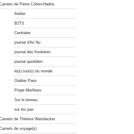
Carnets de Pierre Cohen-Hadria
Atelier
B2TS
Centrales
journal d'Air Nu
journal des frontières
journal quotidien
le(s) tour(s) du monde
Oublier Paris
Projet MerNoire
Sur le bureau
sur les pas
Carnets de Thérèse Weisbecker
Carnets de voyage(s)