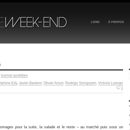
LIENS
À PROPOS
6
/
journal quotidien
lphine Edy
,
Javier Bardem
,
Olivier Arson
,
Rodrigo Sorogoyen
,
Victoria Luengo
1
fromages pour la suite, la salade et le reste – au marché puis sous un