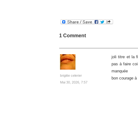
1 Comment
joli titre et 
pas à faire co
manquée
brigitte celerier
bon courage à
Mai 30, 2026, 7:57