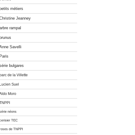
petits métiers
Christine Jeanney
arbre rampal
prunus
Anne Savelli
Paris
série bulgares
parc de la Villette
Lucien Suel
Aldo Moro
TNPPI
série néons
cerisier TEC
roses de TNPPI