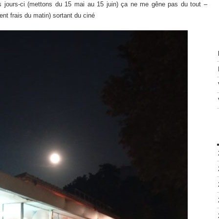
s jours-ci (mettons du 15 mai au 15 juin) ça ne me gêne pas du tout –
ent frais du matin) sortant du ciné