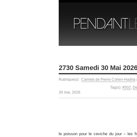
2730 Samedi 30 Mai 202
Rubrique(s) :
Carnets de Pierre Cohen-Hadria
Tag(s):
#502
,
De
30 mai, 2026
le poisson pour le ceviche du jour – les 