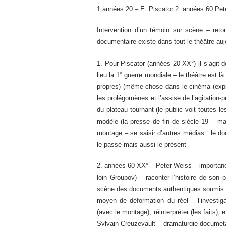
1.années 20 – E. Piscator 2. années 60 Peter
Intervention d’un témoin sur scène – retou
documentaire existe dans tout le théâtre auj
1. Pour Piscator (années 20 XX°) il s’agit d
lieu la 1° guerre mondiale – le théâtre est là 
propres) (même chose dans le cinéma (expr
les prolégomènes et l’assise de l’agitation-
du plateau tournant (le public voit toutes 
modèle (la presse de fin de siècle 19 – mas
montage – se saisir d’autres médias : le do
le passé mais aussi le présent
2. années 60 XX° – Peter Weiss – importance
loin Groupov) – raconter l’histoire de son
scène des documents authentiques soumis à
moyen de déformation du réel – l’investigat
(avec le montage); réinterpréter (les faits); 
Sylvain Creuzevault – dramaturgie documetar