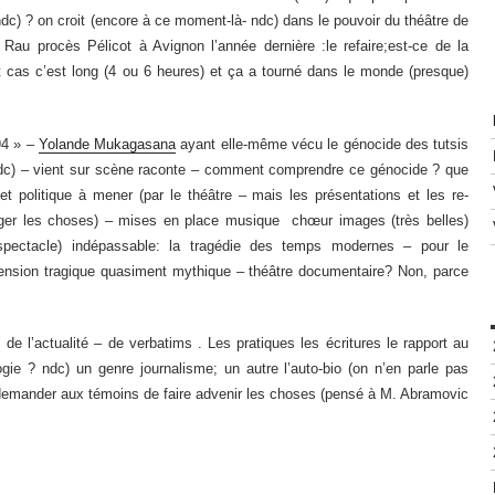
c) ? on croit (encore à ce moment-là- ndc) dans le pouvoir du théâtre de
Rau procès Pélicot à Avignon l’année dernière :le refaire;est-ce de la
t cas c’est long (4 ou 6 heures) et ça a tourné dans le monde (presque)
4 » –
Yolande Mukagasana
ayant elle-même vécu le génocide des tutsis
 ndc) – vient sur scène raconte – comment comprendre ce génocide ? que
et politique à mener (par le théâtre – mais les présentations et les re-
nger les choses) – mises en place musique chœur images (très belles)
spectacle) indépassable: la tragédie des temps modernes – pour le
ension tragique quasiment mythique – théâtre documentaire? Non, parce
l de l’actualité – de verbatims . Les pratiques les écritures le rapport au
ogie ? ndc) un genre journalisme; un autre l’auto-bio (on n’en parle pas
: demander aux témoins de faire advenir les choses (pensé à M. Abramovic