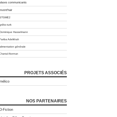
Vases communicants
invent'hair
STGME2
gréko-turk
Dominique Hasselmann
Fariba Adelkhah
alimentation générale
Chantal Akerman
PROJETS ASSOCIÉS
mélico
NOS PARTENAIRES
D-Fiction