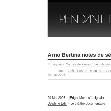
Arno Bertina notes de s
Rubrique(s) :
Carnets de Pierre Cohen-Hadria
Tag(s):
Aurélie Charon
,
Delphine Edy
,
E
30 mai, 2026
29 Mai 2026 – (Edgar Morin s’éteignait)
Delphine Edy
– Le théâtre documentaire