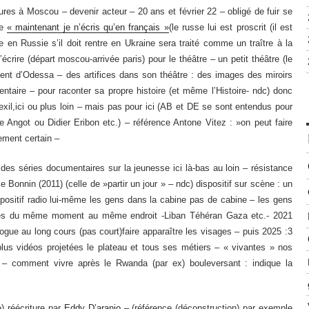
res à Moscou – devenir acteur – 20 ans et février 22 – obligé de fuir se
re
« maintenant je n’écris qu’en français »
(le russe lui est proscrit (il est
e en Russie s’il doit rentre en Ukraine sera traité comme un traître à la
l’écrire (départ moscou-arrivée paris) pour le théâtre – un petit théâtre (le
 vient d’Odessa – des artifices dans son théâtre : des images des miroirs
ntaire – pour raconter sa propre histoire (et même l’Histoire- ndc) donc
(l’exil,ici ou plus loin – mais pas pour ici (AB et DE se sont entendus pour
ine Angot ou Didier Eribon etc.) – référence Antone Vitez : »on peut faire
ement certain –
 des séries documentaires sur la jeunesse ici là-bas au loin – résistance
 Bonnin (2011) (celle de »partir un jour » – ndc) dispositif sur scène : un
ispositif radio lui-même les gens dans la cabine pas de cabine – les gens
unes du même moment au même endroit -Liban Téhéran Gaza etc.- 2021
logue au long cours (pas court)faire apparaître les visages – puis 2025 :3
us vidéos projetées le plateau et tous ses métiers – « vivantes » nos
s – comment vivre après le Rwanda (par ex) bouleversant : indique la
e) réécriture par
Eddy D’aranjo
– (référence (déconstruction) par exemple