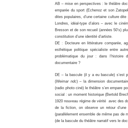
AB – mise en perspectives : le théâtre docu
emparée du sport (Echenoz et son Zatopek)
dites populaires, d’une certaine culture dite
Londres, idéal-type d’alors – avec le ciném
Bresson et de son recueil (années 50’s) plu
constitution d’une identité d’artiste.
DE : Docteure en littérature comparée, agr
esthétique politique spécialiste entre au
problématique du jour : dans l’histoire 
documentaire ?
DE – la bascule (il y a eu bascule) s’est 
(
Weimar ndc
) – la dimension documentair
(radio photo ciné) le théâtre s’en empare 
social : un moment historique (Bertold Brech
1920 nouveau régime de vérité avec des do
de la fiction, on observe un retour d’une 
(parallèlement ensemble de même pas de mê
(de la bascule du théâtre narratif vers le 