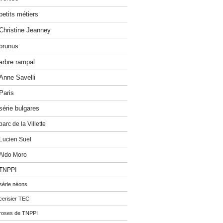
petits métiers
Christine Jeanney
prunus
arbre rampal
Anne Savelli
Paris
série bulgares
parc de la Villette
Lucien Suel
Aldo Moro
TNPPI
série néons
cerisier TEC
roses de TNPPI