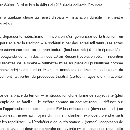
 Weiss. 3. plus loin le début du 21° siècle collectif Groupov
r à quelque chose qui avait disparu – installation durable : le théâtre
ourd’hui.
e dépasser le naturalisme – l’invention d’un genre issu de la tradition; un
pour éclairer la tradition – le prolétariat par des actes militants (ses actes
essionnisme ndc) ou en architecture (bauhaus ndc) à cette époque-là) –
propagande de la fin des années 10 en Russie (révolution etc. – invention
les facettes de la scène – tournette) mise en place du journalisme comme
sive ndc) saisir l’actualité (assez immédiate) utiliser les techniques du
cument fait partie du processus théâtral (cartes, images etc.) – raconter
 de la place du témoin – réintroduction d’une forme de subjectivité (plus
 peuple de sa famille – le théâtre comme un compte-rendu – diffuser sur
 l’appréciation du public – pour PW les médias sont (devenus – ndc) un
ion est menée au moyen d’infinitifs : clarifier; expliquer; prendre parti
et les repolitiser – « L’esthétique de la résistance » (roman) l’adaptation de
iste avec le désir de recherche de la vérité (60’s) : que peut pour cette