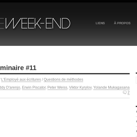
LIENS
À PROPOS
éminaire #11
/
L'Employé aux écritures
/
Questions de méthodes
ddy D'arenjo
,
Erwin Piscator
,
Peter Weiss
,
Viktor Kyrylov
,
Yolande Mukagasana
2