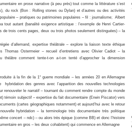
mentaire en prose narrative (à peu près) tout comme la littérature s’est
, du rock (Bon : Rolling stones ou Dylan) et d’autres ou des activités
 populaire – pratiques ou patrimoines populaires – fil : journalisme; Albert
a tout autant (banalité exigence artistique : l’exemple de Henri Cartier-
s de trois cents pages, deux ou trois photos seulement distinguées) – la
égée d’allemand, expertise théâtrale – explore la liaison texte éthique
tres Thomas Ostermeier – recueil d’entretiens avec Olivier Cadiot – la
du théâtre comment tente-t-on a-t-on tenté d’approcher la dimension
produite à la fin de la 1° guerre mondiale – les années 20 en Allemagne
e hybridation des genres avec l’apparition des nouvelles technologies
pour renouveler le narratif – tournant du comment rendre compte du monde
t) témoin subjectif – expertise du fait documentaire (Erwin Piscator) vers
cuments (cartes géographiques notamment) et aujourd’hui avec le retour
nouvelle hybridation – la terminologie très documentaire très politique
me concert – ndc) – ou alors très épique (comme BB) et donc l’histoire
documentaire en gros – les deux cohabitent) qui commence en Allemagne