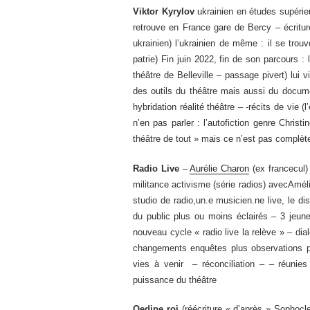
Viktor Kyrylov
ukrainien en études supérieu
retrouve en France gare de Bercy – écritu
ukrainien) l’ukrainien de même : il se trouv
patrie) Fin juin 2022, fin de son parcours : 
théâtre de Belleville – passage pivert) lui
des outils du théâtre mais aussi du docume
hybridation réalité théâtre – -récits de vie 
n’en pas parler : l’autofiction genre Christ
théâtre de tout » mais ce n’est pas complèt
Radio Live
–
Aurélie Charon
(ex francecul)
militance activisme (série radios) avecAmélie
studio de radio,un.e musicien.ne live, le d
du public plus ou moins éclairés – 3 je
nouveau cycle « radio live la relève » – dia
changements enquêtes plus observations pl
vies à venir – réconciliation – – réunie
puissance du théâtre
Oedipe roi
(réécriture « d’après » Sophocl