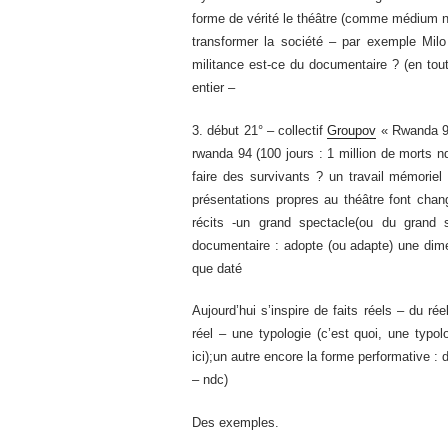
forme de vérité le théâtre (comme médium nd
transformer la société – par exemple Milo 
militance est-ce du documentaire ? (en tou
entier –
3. début 21° – collectif
Groupov
« Rwanda 9
rwanda 94 (100 jours : 1 million de morts
faire des survivants ? un travail mémoriel 
présentations propres au théâtre font cha
récits -un grand spectacle(ou du grand 
documentaire : adopte (ou adapte) une dim
que daté
Aujourd’hui s’inspire de faits réels – du rée
réel – une typologie (c’est quoi, une typol
ici);un autre encore la forme performative 
– ndc)
Des exemples.