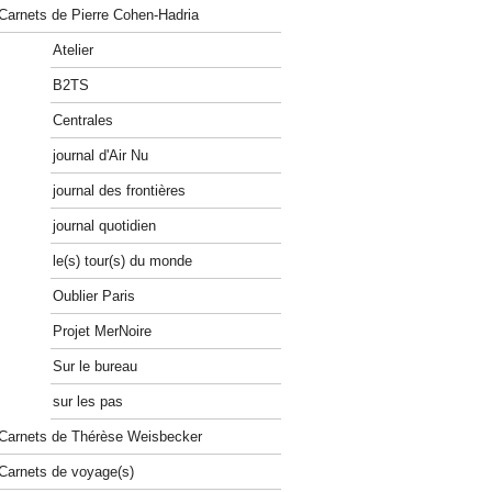
Carnets de Pierre Cohen-Hadria
Atelier
B2TS
Centrales
journal d'Air Nu
journal des frontières
journal quotidien
le(s) tour(s) du monde
Oublier Paris
Projet MerNoire
Sur le bureau
sur les pas
Carnets de Thérèse Weisbecker
Carnets de voyage(s)