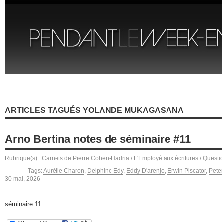
ARTICLES TAGUÉS YOLANDE MUKAGASANA
Arno Bertina notes de séminaire #11
Rubrique(s) :
Carnets de Pierre Cohen-Hadria
/
L'Employé aux écritures
/
Questi
Tags:
Aurélie Charon
,
Delphine Edy
,
Eddy D'arenjo
,
Erwin Piscator
,
Pete
30 mai, 2026
séminaire 11