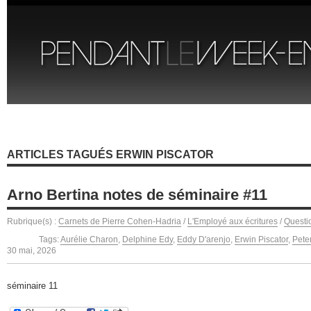
ARTICLES TAGUÉS ERWIN PISCATOR
Arno Bertina notes de séminaire #11
Rubrique(s) :
Carnets de Pierre Cohen-Hadria
/
L'Employé aux écritures
/
Questi
Tags:
Aurélie Charon
,
Delphine Edy
,
Eddy D'arenjo
,
Erwin Piscator
,
Pete
30 mai, 2026
séminaire 11