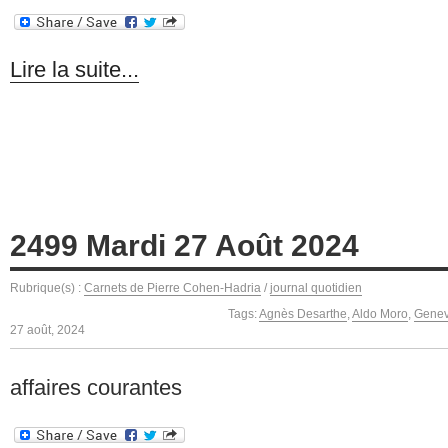
Lire la suite...
2499 Mardi 27 Août 2024
Rubrique(s) :
Carnets de Pierre Cohen-Hadria
/
journal quotidien
Tags:
Agnès Desarthe
,
Aldo Moro
,
Genev
27 août, 2024
affaires courantes