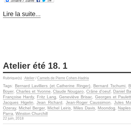
Lire la suite...
Atelier été 18. 1
Rubrique(s) :
Atelier
/
Carnets de Pierre Cohen-Hadria
Tags:
Bernard Lavilliers (et Catherine Ringer)
,
Bernard Tschumi
,
B
Boyer
,
Charles et Yvonne
,
Claude Nougaro
,
Crâne d'oeuf
,
Daniel Ba
Françoise Hardy
,
Fritz Lang
,
Geneviève Brisac
,
Georges et Paulet
Jacques Higelin
,
Jean Richard
,
Jean-Roger Caussimon
,
Jules Ma
Ozeray
,
Michel Berger
,
Michel Leiris
,
Miles Davis
,
Moondog
,
Naples
Parra
,
Winston Churchill
22 juin, 2018