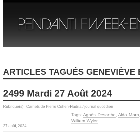
ARTICLES TAGUÉS GENEVIÈVE 
2499 Mardi 27 Août 2024
Rubrique(s) :
Carnets de Pierre Cohen-Hadria
/
journal quotidien
Tags:
Agnès Desarthe
,
Aldo Moro
William Wyler
27 août, 2024