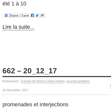
été 1 à 10
Lire la suite...
662 – 20_12_17
Rubrique(s) :
Carnets de Pierre Cohen-Hadria
/
journal quotidien
20 décembre, 2017
promenades et interjections