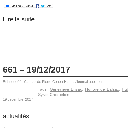
Lire la suite...
661 – 19/12/2017
Rubrique(s) :
Carnets de Pierre Cohen-Hadria
/
journal quotidien
Tags:
Geneviève Brisac
,
Honoré de Balzac
,
Hub
Sylvie Croquelois
19 décembre, 2017
actualités