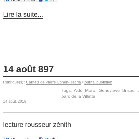
Lire la suite...
14 août 897
Rubrique(s) :
Carnets de Pierre Cohen-Hadria
/
journal quotidien
Tags:
Aldo Moro
,
Geneviève Brisac
,
parc de la Villette
14 août, 2018
lecture rousseur zénith