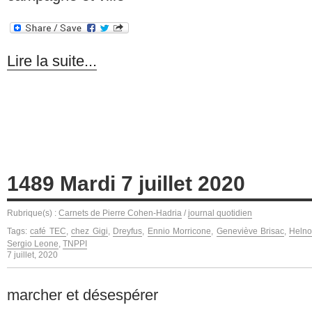
Lire la suite...
1489 Mardi 7 juillet 2020
Rubrique(s) :
Carnets de Pierre Cohen-Hadria
/
journal quotidien
Tags:
café TEC
,
chez Gigi
,
Dreyfus
,
Ennio Morricone
,
Geneviève Brisac
,
Heln
Sergio Leone
,
TNPPI
7 juillet, 2020
marcher et désespérer