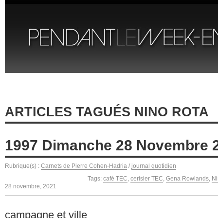
ARTICLES TAGUÉS NINO ROTA
1997 Dimanche 28 Novembre 
Rubrique(s) :
Carnets de Pierre Cohen-Hadria
/
journal quotidien
Tags:
café TEC
,
cerisier TEC
,
Gena Rowlands
,
Ni
28 novembre, 2021
campagne et ville