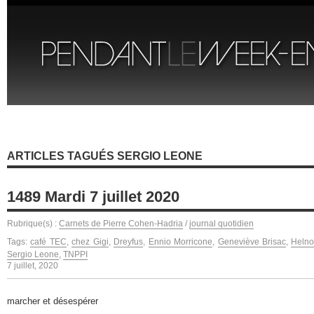
ARTICLES TAGUÉS SERGIO LEONE
1489 Mardi 7 juillet 2020
Rubrique(s) :
Carnets de Pierre Cohen-Hadria
/
journal quotidien
Tags:
café TEC
,
chez Gigi
,
Dreyfus
,
Ennio Morricone
,
Geneviève Brisac
,
Heln
Sergio Leone
,
TNPPI
7 juillet, 2020
marcher et désespérer