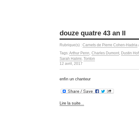
douze quatre 43 an II
Rubrique(s) :
Carnets de Pierre Cohen-Hadria
Tags:
Arthur Penn
,
Charles Dumont
,
Dustin Ho
Sarah Halimi
,
Tonton
12 avril, 2017
enfin un chanteur
Lire la suite...