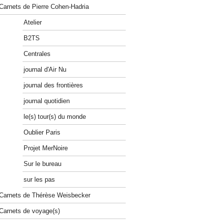
Carnets de Pierre Cohen-Hadria
Atelier
B2TS
Centrales
journal d'Air Nu
journal des frontières
journal quotidien
le(s) tour(s) du monde
Oublier Paris
Projet MerNoire
Sur le bureau
sur les pas
Carnets de Thérèse Weisbecker
Carnets de voyage(s)