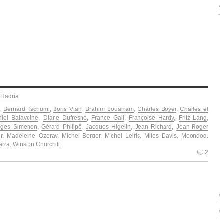
-Hadria
,
Bernard Tschumi
,
Boris Vian
,
Brahim Bouarram
,
Charles Boyer
,
Charles et
iel Balavoine
,
Diane Dufresne
,
France Gall
,
Françoise Hardy
,
Fritz Lang
,
rges Simenon
,
Gérard Philipê
,
Jacques Higelin
,
Jean Richard
,
Jean-Roger
r
,
Madeleine Ozeray
,
Michel Berger
,
Michel Leiris
,
Miles Davis
,
Moondog
,
arra
,
Winston Churchill
2