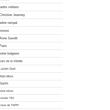
petits métiers
Christine Jeanney
arbre rampal
prunus
Anne Savelli
Paris
série bulgares
parc de la Villette
Lucien Suel
Aldo Moro
TNPPI
série néons
cerisier TEC
roses de TNPPI