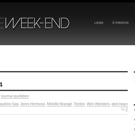
LIENS
À PROPOS
4
/
journal quotidien
audine Gay
,
Jenni Hermoso
,
Mireille Brangé
,
Tonton
,
Wim Wenders
,
œuf mayo
2