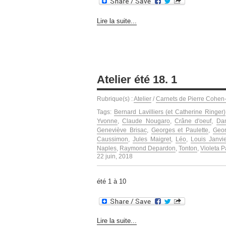
Lire la suite...
Atelier été 18. 1
Rubrique(s) :
Atelier
/
Carnets de Pierre Cohen
Tags:
Bernard Lavilliers (et Catherine Ringer)
Yvonne
,
Claude Nougaro
,
Crâne d'oeuf
,
Dan
Geneviève Brisac
,
Georges et Paulette
,
Geo
Caussimon
,
Jules Maigret
,
Léo
,
Louis Janvie
Naples
,
Raymond Depardon
,
Tonton
,
Violeta P
22 juin, 2018
été 1 à 10
Lire la suite...