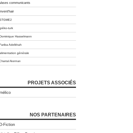
Vases communicants
invent'hair
STGME2
gréko-turk
Dominique Hasselmann
Fariba Adelkhah
alimentation générale
Chantal Akerman
PROJETS ASSOCIÉS
mélico
NOS PARTENAIRES
D-Fiction