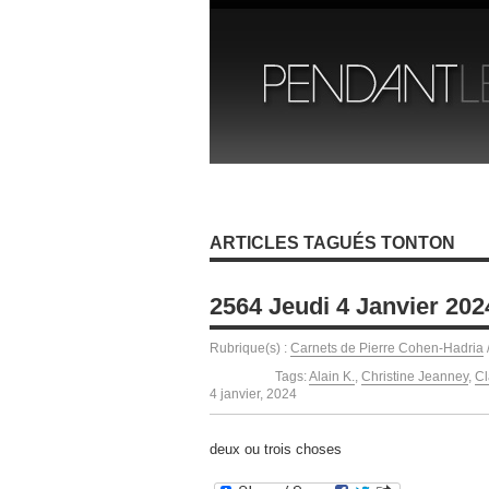
ARTICLES TAGUÉS TONTON
2564 Jeudi 4 Janvier 202
Rubrique(s) :
Carnets de Pierre Cohen-Hadria
Tags:
Alain K.
,
Christine Jeanney
,
Cl
4 janvier, 2024
deux ou trois choses