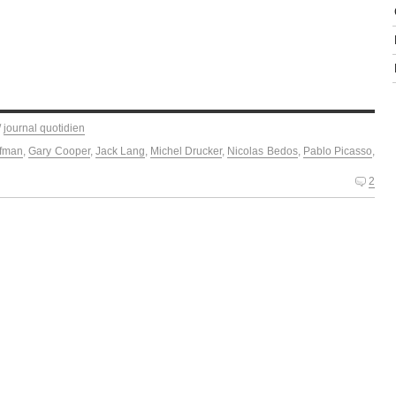
/
journal quotidien
ffman
,
Gary Cooper
,
Jack Lang
,
Michel Drucker
,
Nicolas Bedos
,
Pablo Picasso
,
2