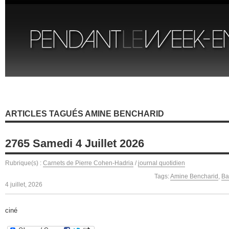
ARTICLES TAGUÉS AMINE BENCHARID
2765 Samedi 4 Juillet 2026
Rubrique(s) :
Carnets de Pierre Cohen-Hadria
/
journal quotidien
Tags:
Amine Bencharid
,
Ba
4 juillet, 2026
ciné