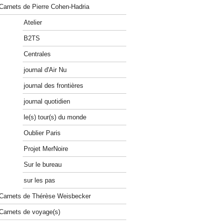
Carnets de Pierre Cohen-Hadria
Atelier
B2TS
Centrales
journal d'Air Nu
journal des frontières
journal quotidien
le(s) tour(s) du monde
Oublier Paris
Projet MerNoire
Sur le bureau
sur les pas
Carnets de Thérèse Weisbecker
Carnets de voyage(s)