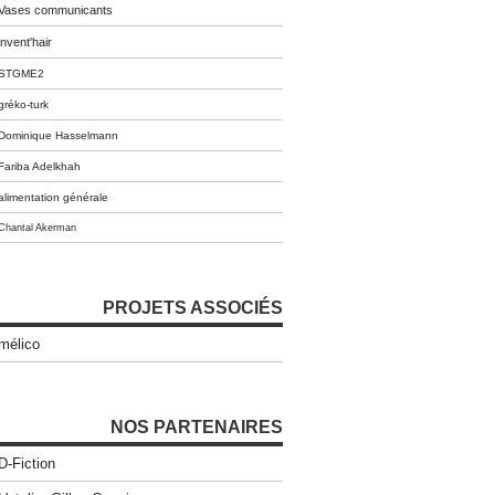
Vases communicants
invent'hair
STGME2
gréko-turk
Dominique Hasselmann
Fariba Adelkhah
alimentation générale
Chantal Akerman
PROJETS ASSOCIÉS
mélico
NOS PARTENAIRES
D-Fiction