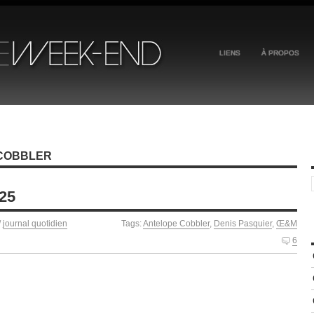
LIENS
À PROPOS
 COBBLER
025
/
journal quotidien
Tags:
Antelope Cobbler
,
Denis Pasquier
,
Œ&M
6