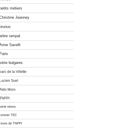
petits métiers
Christine Jeanney
prunus
arbre rampal
Anne Savelli
Paris
série bulgares
parc de la Villette
Lucien Suel
Aldo Moro
TNPPI
série néons
cerisier TEC
roses de TNPPI