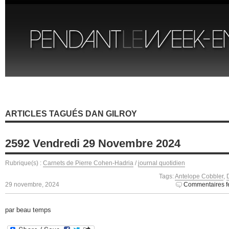
ARTICLES TAGUÉS DAN GILROY
2592 Vendredi 29 Novembre 2024
Rubrique(s) :
Carnets de Pierre Cohen-Hadria
/
journal quotidien
Tags:
Antelope Cobbler
,
29 novembre, 2024
Commentaires f
par beau temps