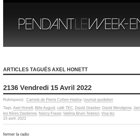
ARTICLES TAGUÉS AXEL HONETT
2136 Vendredi 15 Avril 2022
Rubrique(s) :
Carnets de Pierre Cohen-Hadria
/
journal quotidien
Tags:
Axel Honett
,
Bille August
,
café TEC
,
David Graeber
,
David Wendgrow
,
Jam
les frères Dardenne
,
Nancy Fraser
,
Valéria Bruni-Tedesci
,
Visa tec
15 avril, 2022
fermer la radio