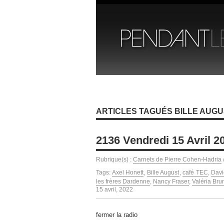
ARTICLES TAGUÉS BILLE AUG
2136 Vendredi 15 Avril 2
Rubrique(s) :
Carnets de Pierre Cohen-Hadria
Tags:
Axel Honett
,
Bille August
,
café TEC
,
Davi
les frères Dardenne
,
Nancy Fraser
,
Valéria Bru
15 avril, 2022
fermer la radio