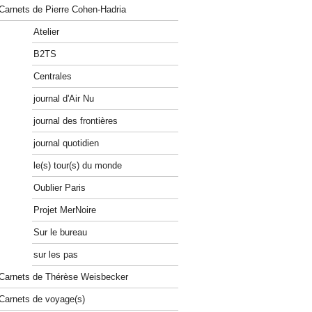
Carnets de Pierre Cohen-Hadria
Atelier
B2TS
Centrales
journal d'Air Nu
journal des frontières
journal quotidien
le(s) tour(s) du monde
Oublier Paris
Projet MerNoire
Sur le bureau
sur les pas
Carnets de Thérèse Weisbecker
Carnets de voyage(s)