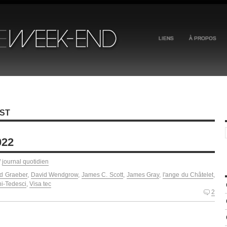
LIENS
À PROPOS
UST
022
/
journal quotidien
d Graeber
,
David Wendgrow
,
James C. Scott
,
James Gray
,
l'ange du Châtelet
,
ni-Tedesci
,
Visa tec
2