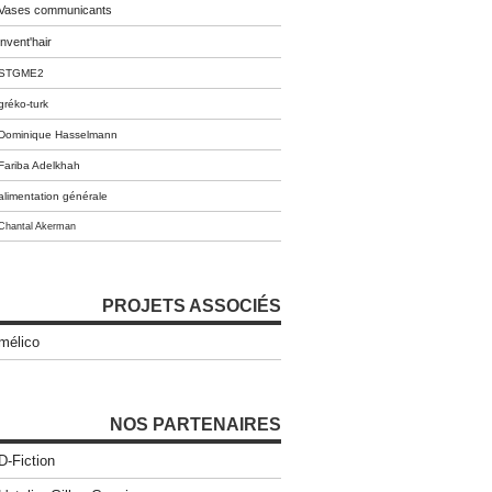
Vases communicants
invent'hair
STGME2
gréko-turk
Dominique Hasselmann
Fariba Adelkhah
alimentation générale
Chantal Akerman
PROJETS ASSOCIÉS
mélico
NOS PARTENAIRES
D-Fiction