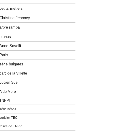
petits métiers
Christine Jeanney
arbre rampal
prunus
Anne Savelli
Paris
série bulgares
parc de la Villette
Lucien Suel
Aldo Moro
TNPPI
série néons
cerisier TEC
roses de TNPPI