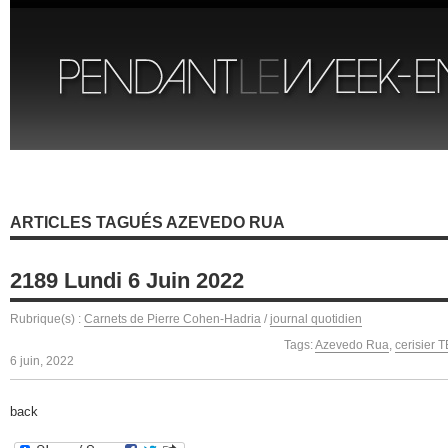
ARTICLES TAGUÉS AZEVEDO RUA
2189 Lundi 6 Juin 2022
Rubrique(s) :
Carnets de Pierre Cohen-Hadria
/
journal quotidien
Tags:
Azevedo Rua
,
cerisier 
6 juin, 2022
back