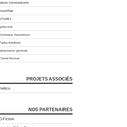
Vases communicants
invent'hair
STGME2
gréko-turk
Dominique Hasselmann
Fariba Adelkhah
alimentation générale
Chantal Akerman
PROJETS ASSOCIÉS
mélico
NOS PARTENAIRES
D-Fiction