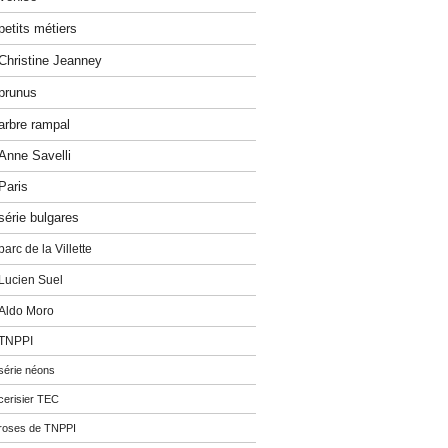
petits métiers
Christine Jeanney
prunus
arbre rampal
Anne Savelli
Paris
série bulgares
parc de la Villette
Lucien Suel
Aldo Moro
TNPPI
série néons
cerisier TEC
roses de TNPPI