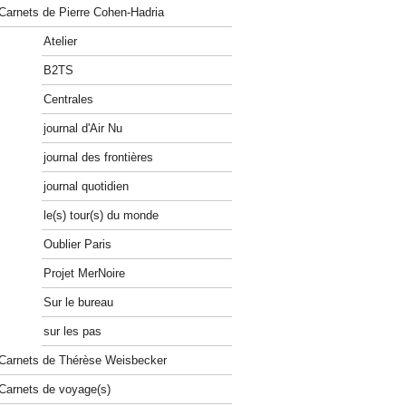
Carnets de Pierre Cohen-Hadria
Atelier
B2TS
Centrales
journal d'Air Nu
journal des frontières
journal quotidien
le(s) tour(s) du monde
Oublier Paris
Projet MerNoire
Sur le bureau
sur les pas
Carnets de Thérèse Weisbecker
Carnets de voyage(s)