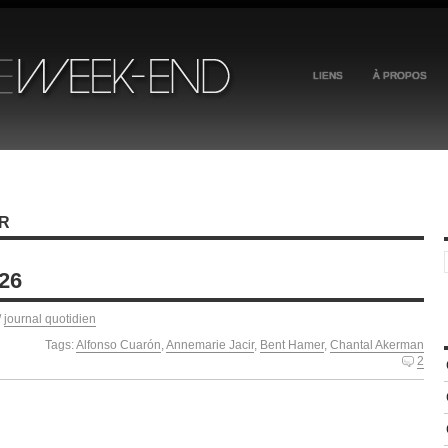
LIENS
À PROPOS
R
026
/
journal quotidien
Tags:
Alfonso Cuarón
,
Annemarie Jacir
,
Bent Hamer
,
Chantal Akerman
2