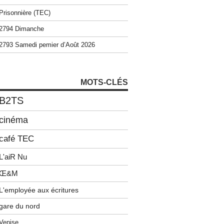
Prisonnière (TEC)
2794 Dimanche
2793 Samedi pemier d’Août 2026
MOTS-CLÉS
B2TS
cinéma
café TEC
L'aiR Nu
Œ&M
L'employée aux écritures
gare du nord
Venise