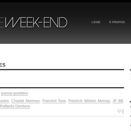
LIENS
À PROPOS
ES
/
journal quotidien
Davies
,
Chantal Akerman
,
Franchot Tone
,
Friedrich Wihlem Murnau
,
JP BB
,
Raffaella Giordano
2