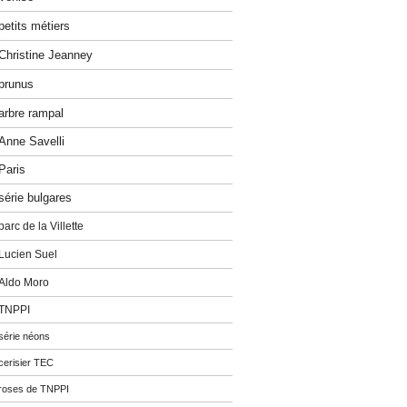
petits métiers
Christine Jeanney
prunus
arbre rampal
Anne Savelli
Paris
série bulgares
parc de la Villette
Lucien Suel
Aldo Moro
TNPPI
série néons
cerisier TEC
roses de TNPPI