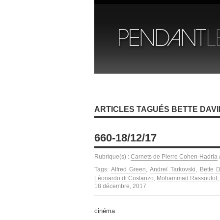
ARTICLES TAGUÉS BETTE DAVI
660-18/12/17
Rubrique(s) :
Carnets de Pierre Cohen-Hadria
Tags:
Alfred Green
,
Andreï Tarkovski
,
Bette 
Léonardo di Costanzo
,
Mohammad Rassoulof
,
18 décembre, 2017
cinéma