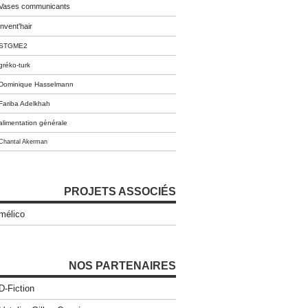
Vases communicants
invent'hair
STGME2
gréko-turk
Dominique Hasselmann
Fariba Adelkhah
alimentation générale
Chantal Akerman
PROJETS ASSOCIÉS
mélico
NOS PARTENAIRES
D-Fiction