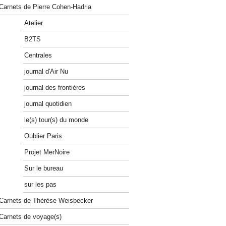
Carnets de Pierre Cohen-Hadria
Atelier
B2TS
Centrales
journal d'Air Nu
journal des frontières
journal quotidien
le(s) tour(s) du monde
Oublier Paris
Projet MerNoire
Sur le bureau
sur les pas
Carnets de Thérèse Weisbecker
Carnets de voyage(s)