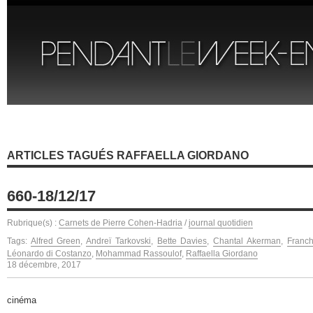
ARTICLES TAGUÉS RAFFAELLA GIORDANO
660-18/12/17
Rubrique(s) :
Carnets de Pierre Cohen-Hadria
/
journal quotidien
Tags:
Alfred Green
,
Andreï Tarkovski
,
Bette Davies
,
Chantal Akerman
,
Franch
Léonardo di Costanzo
,
Mohammad Rassoulof
,
Raffaella Giordano
18 décembre, 2017
cinéma