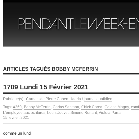
ARTICLES TAGUÉS BOBBY MCFERRIN
1709 Lundi 15 Février 2021
Rubrique(s) :
Carnets de Pierre Cohen-Hadria
/
journal quotidien
Tags:
#369
,
Bobby McFerrin
,
Carlos Santana
,
Chick Corea
,
Colette Magny
,
comt
L'employée aux écritures
,
Louis Jouvet
,
Simone Renant
,
Violeta Parra
15 février, 2021
comme un lundi