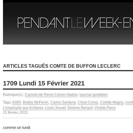
ARTICLES TAGUÉS COMTE DE BUFFON LECLERC
1709 Lundi 15 Février 2021
Rubrique(s) :
Carnets de Pierre Cohen-Hadria
/
journal quotidien
Tags:
#369
,
Bobby McFerrin
,
Carlos Santana
,
Chick Corea
,
Colette Magny
,
comt
L'employée aux écritures
,
Louis Jouvet
,
Simone Renant
,
Violeta Parra
15 février, 2021
comme un lundi