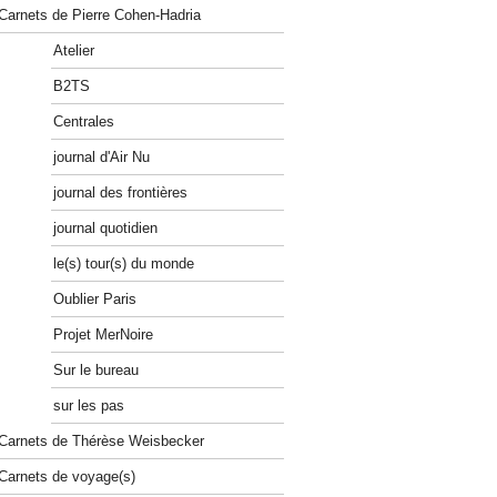
Carnets de Pierre Cohen-Hadria
Atelier
B2TS
Centrales
journal d'Air Nu
journal des frontières
journal quotidien
le(s) tour(s) du monde
Oublier Paris
Projet MerNoire
Sur le bureau
sur les pas
Carnets de Thérèse Weisbecker
Carnets de voyage(s)