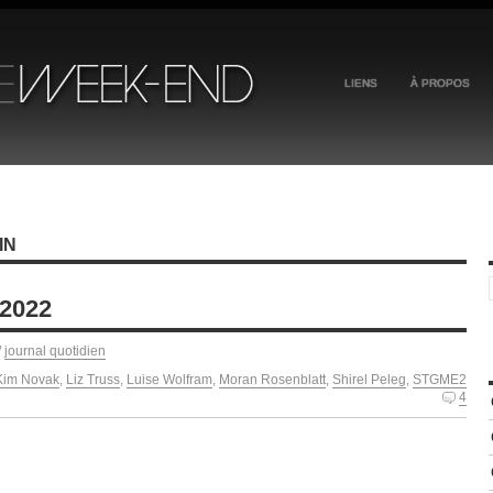
LIENS
À PROPOS
IN
 2022
/
journal quotidien
Kim Novak
,
Liz Truss
,
Luise Wolfram
,
Moran Rosenblatt
,
Shirel Peleg
,
STGME2
4