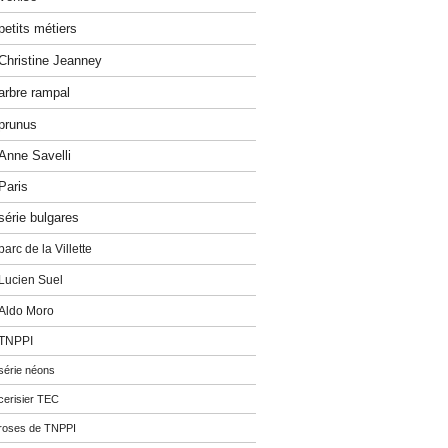
petits métiers
Christine Jeanney
arbre rampal
prunus
Anne Savelli
Paris
série bulgares
parc de la Villette
Lucien Suel
Aldo Moro
TNPPI
série néons
cerisier TEC
roses de TNPPI