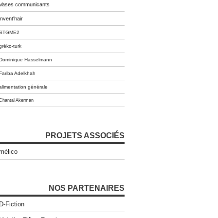
Vases communicants
invent'hair
STGME2
gréko-turk
Dominique Hasselmann
Fariba Adelkhah
alimentation générale
Chantal Akerman
PROJETS ASSOCIÉS
mélico
NOS PARTENAIRES
D-Fiction