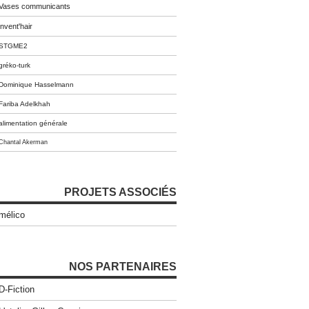
Vases communicants
invent'hair
STGME2
gréko-turk
Dominique Hasselmann
Fariba Adelkhah
alimentation générale
Chantal Akerman
PROJETS ASSOCIÉS
mélico
NOS PARTENAIRES
D-Fiction