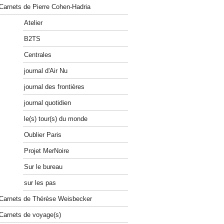
Carnets de Pierre Cohen-Hadria
Atelier
B2TS
Centrales
journal d'Air Nu
journal des frontières
journal quotidien
le(s) tour(s) du monde
Oublier Paris
Projet MerNoire
Sur le bureau
sur les pas
Carnets de Thérèse Weisbecker
Carnets de voyage(s)