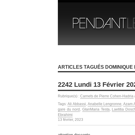
ARTICLES TAGUÉS DOMINIQUE
2242 Lundi 13 Février 20
Rubrique(s) :
Carnets de Pierre Cohen-Hadria
Tags:
Ali Abbassi
,
Anabelle Lengronne
,
Azam A
gare du nord
,
GIanMaria Testa
,
Laetitia Dosc
Ebrahimi
13 février, 2023
attention descente