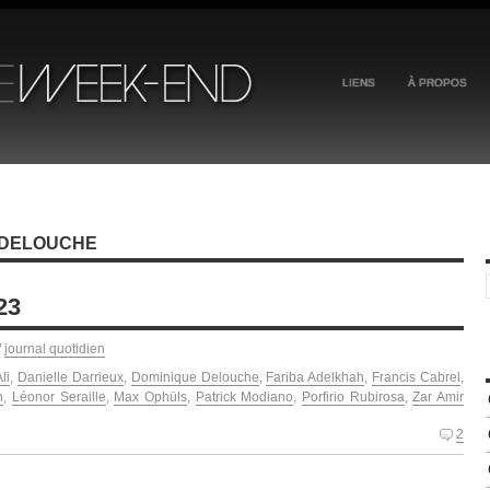
LIENS
À PROPOS
 DELOUCHE
23
/
journal quotidien
li
,
Danielle Darrieux
,
Dominique Delouche
,
Fariba Adelkhah
,
Francis Cabrel
,
h
,
Léonor Seraille
,
Max Ophüls
,
Patrick Modiano
,
Porfirio Rubirosa
,
Zar Amir
2