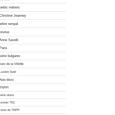
petits métiers
Christine Jeanney
arbre rampal
prunus
Anne Savelli
Paris
série bulgares
parc de la Villette
Lucien Suel
Aldo Moro
TNPPI
série néons
cerisier TEC
roses de TNPPI