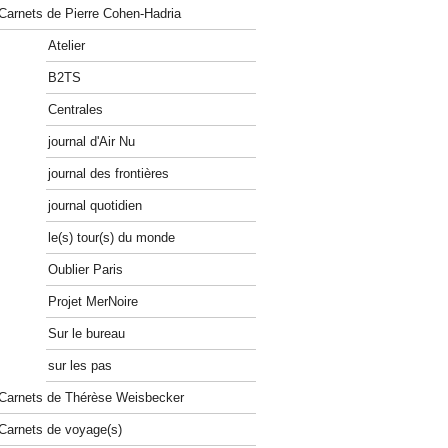
Carnets de Pierre Cohen-Hadria
Atelier
B2TS
Centrales
journal d'Air Nu
journal des frontières
journal quotidien
le(s) tour(s) du monde
Oublier Paris
Projet MerNoire
Sur le bureau
sur les pas
Carnets de Thérèse Weisbecker
Carnets de voyage(s)