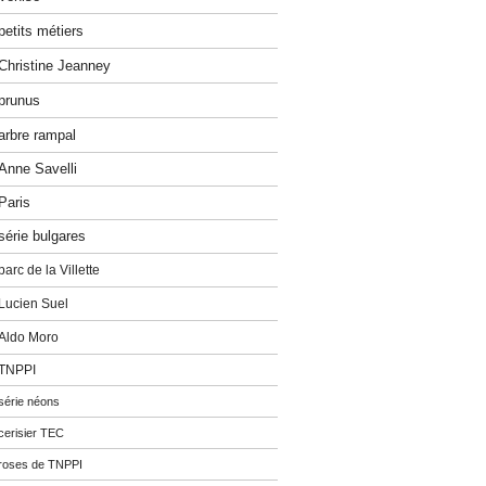
petits métiers
Christine Jeanney
prunus
arbre rampal
Anne Savelli
Paris
série bulgares
parc de la Villette
Lucien Suel
Aldo Moro
TNPPI
série néons
cerisier TEC
roses de TNPPI