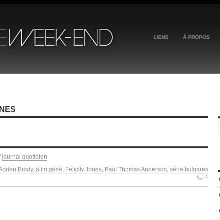
LIENS
À PROPOS
ONES
/
journal quotidien
Adrien Brody
,
alim géné
,
Felicity Jones
,
Paul Thomas Anderson
,
série bulgares
4