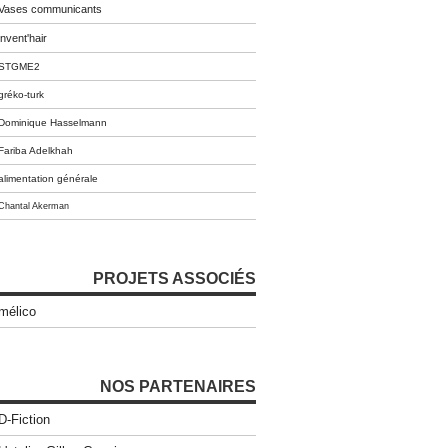
Vases communicants
invent'hair
STGME2
gréko-turk
Dominique Hasselmann
Fariba Adelkhah
alimentation générale
Chantal Akerman
PROJETS ASSOCIÉS
mélico
NOS PARTENAIRES
D-Fiction