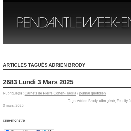
ARTICLES TAGUÉS ADRIEN BRODY
2683 Lundi 3 Mars 2025
Rubrique(s) :
Carnets de Pierre Cohen-Hadria
/
journal quotidien
Tags:
Adrien Brody
,
alim géné
,
Felicity 
3 mars, 2025
ciné-monstre