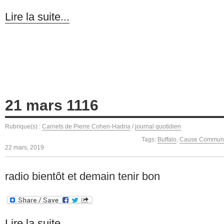
Lire la suite...
21 mars 1116
Rubrique(s) :
Carnets de Pierre Cohen-Hadria
/
journal quotidien
Tags:
Buffalo
,
Cause Commun
22 mars, 2019
radio bientôt et demain tenir bon
Lire la suite...