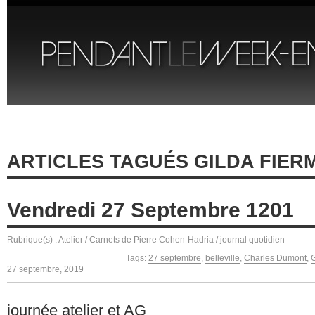
ARTICLES TAGUÉS GILDA FIER
Vendredi 27 Septembre 1201
Rubrique(s) :
Atelier
/
Carnets de Pierre Cohen-Hadria
/
journal quotidien
Tags:
27 septembre
,
belleville
,
Charles Dumont
,
G
27 septembre, 2019
journée atelier et AG