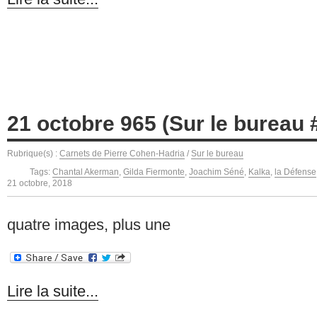
21 octobre 965 (Sur le bureau 
Rubrique(s) :
Carnets de Pierre Cohen-Hadria
/
Sur le bureau
Tags:
Chantal Akerman
,
Gilda Fiermonte
,
Joachim Séné
,
Kalka
,
la Défense
21 octobre, 2018
quatre images, plus une
Lire la suite...