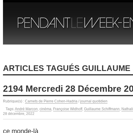
ARTICLES TAGUÉS GUILLAUME
2194 Mercredi 28 Décembre 2
Rubrique(s) :
Carnets de Pierre Cohen-Hadria
/
journal quotidien
Tags:
André Marcon
,
cinéma
,
Françoise Widhoff
,
Guillaume Schiffmann
,
Nathal
28 décembre, 2022
ce monde-là