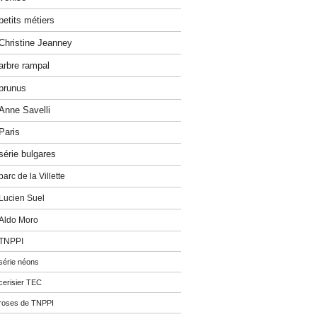
petits métiers
Christine Jeanney
arbre rampal
prunus
Anne Savelli
Paris
série bulgares
parc de la Villette
Lucien Suel
Aldo Moro
TNPPI
série néons
cerisier TEC
roses de TNPPI