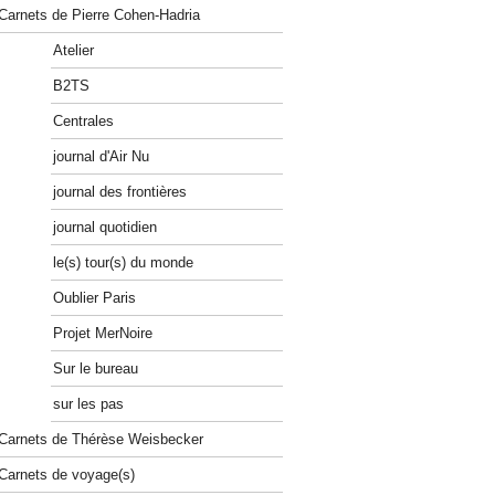
Carnets de Pierre Cohen-Hadria
Atelier
B2TS
Centrales
journal d'Air Nu
journal des frontières
journal quotidien
le(s) tour(s) du monde
Oublier Paris
Projet MerNoire
Sur le bureau
sur les pas
Carnets de Thérèse Weisbecker
Carnets de voyage(s)