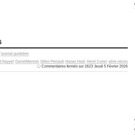
6
/
journal quotidien
 Nayyef
,
DanielMermet
,
Gilles Perrault
,
Hasan Hadi
,
Henri Curiel
,
série néons
Commentaires fermés
sur 2623 Jeudi 5 Février 2026