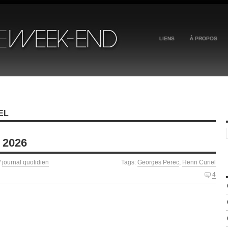
LIENS
À PROPOS
EL
 2026
/
journal quotidien
Tags:
Georges Perec
,
Henri Curiel
4