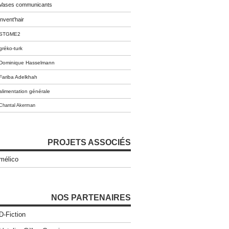
Vases communicants
invent'hair
STGME2
gréko-turk
Dominique Hasselmann
Fariba Adelkhah
alimentation générale
Chantal Akerman
PROJETS ASSOCIÉS
mélico
NOS PARTENAIRES
D-Fiction