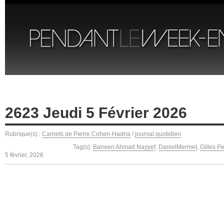
2623 Jeudi 5 Février 2026
Rubrique(s) :
Carnets de Pierre Cohen-Hadria
/
journal quotidien
Tag(s):
Baneen Ahmad Nayyef
,
DanielMermet
,
Gilles Pe
5 février, 2026