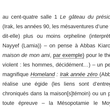
au cent-quatre salle 1
Le gâteau du prési
(Irak, les années 90, les mésaventures d’une t
dit-elle) plus ou moins orpheline (inter
Nayyef (Lamia)) – on pense à Abbas Kiaro
maison de mon ami
,
par exemple)
pour le th
violent : les hommes, décidément…) – un p
magnifique
Homeland
:
Irak année zéro
(Abb
réalise une égide (les liens sont d’entr
chroniqués dans la maison[s]témoin) ou un p
toute épreuve – la Mésopotamie le Moy