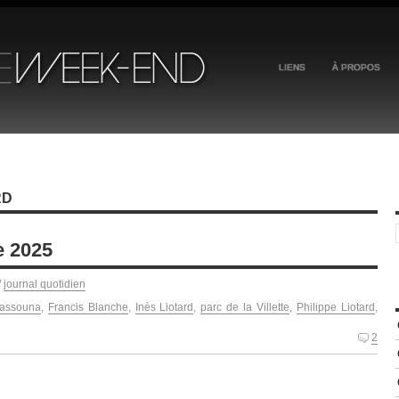
LIENS
À PROPOS
RD
e 2025
/
journal quotidien
assouna
,
Francis Blanche
,
Inès Liotard
,
parc de la Villette
,
Philippe Liotard
,
2