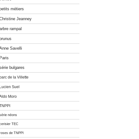
petits métiers
Christine Jeanney
arbre rampal
prunus
Anne Savelli
Paris
série bulgares
parc de la Villette
Lucien Suel
Aldo Moro
TNPPI
série néons
cerisier TEC
roses de TNPPI