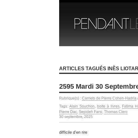
ARTICLES TAGUÉS INÈS LIOTA
2595 Mardi 30 Septembr
Rubrique(s) :
Carnets de Pierre Cohen-Hadria
Tags:
Alain Souchon
,
boite à livres
,
Fatima H
Pierre Dac
,
Sepideh Farsi
,
Thomas Clerc
30 septembre, 2025
difficile d’en rire