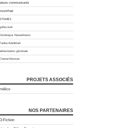
Vases communicants
invent'hair
STGME2
gréko-turk
Dominique Hasselmann
Fariba Adelkhah
alimentation générale
Chantal Akerman
PROJETS ASSOCIÉS
mélico
NOS PARTENAIRES
D-Fiction