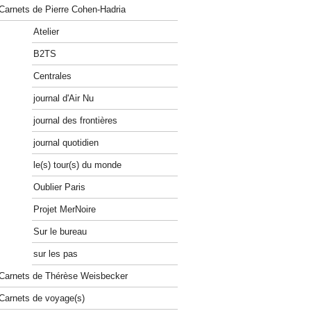
Carnets de Pierre Cohen-Hadria
Atelier
B2TS
Centrales
journal d'Air Nu
journal des frontières
journal quotidien
le(s) tour(s) du monde
Oublier Paris
Projet MerNoire
Sur le bureau
sur les pas
Carnets de Thérèse Weisbecker
Carnets de voyage(s)