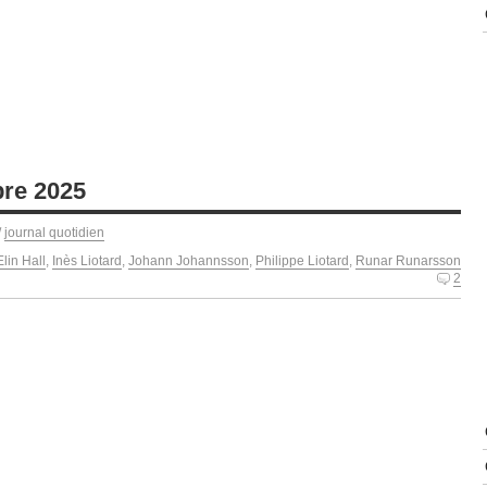
re 2025
/
journal quotidien
Elin Hall
,
Inès Liotard
,
Johann Johannsson
,
Philippe Liotard
,
Runar Runarsson
2