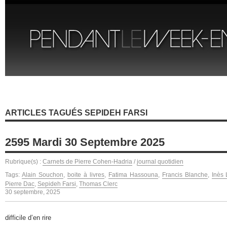
ARTICLES TAGUÉS SEPIDEH FARSI
2595 Mardi 30 Septembre 2025
Rubrique(s) :
Carnets de Pierre Cohen-Hadria
/
journal quotidien
Tags:
Alain Souchon
,
boite à livres
,
Fatima Hassouna
,
Francis Blanche
,
Inès 
Pierre Dac
,
Sepideh Farsi
,
Thomas Clerc
30 septembre, 2025
difficile d’en rire