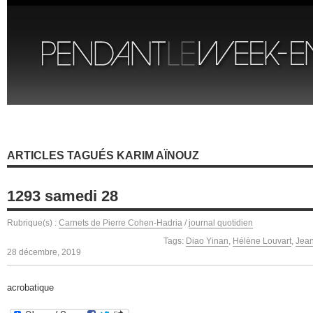
ARTICLES TAGUÉS KARIM AÏNOUZ
1293 samedi 28
Rubrique(s) :
Carnets de Pierre Cohen-Hadria
/
journal quotidien
Tags:
Diao Yinan
,
Hélène Louvart
,
Jean
28 décembre, 2019
acrobatique