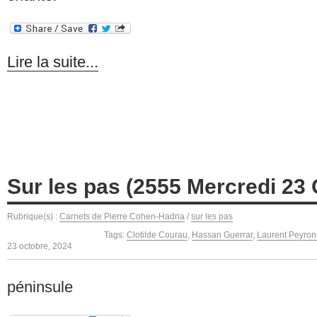
Lire la suite...
Sur les pas (2555 Mercredi 23
Rubrique(s) :
Carnets de Pierre Cohen-Hadria
/
sur les pas
Tags:
Clotilde Courau
,
Hassan Guerrar
,
Laurent Peyron
23 octobre, 2024
péninsule