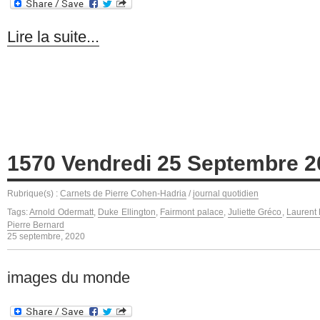
Lire la suite...
1570 Vendredi 25 Septembre 2
Rubrique(s) :
Carnets de Pierre Cohen-Hadria
/
journal quotidien
Tags:
Arnold Odermatt
,
Duke Ellington
,
Fairmont palace
,
Juliette Gréco
,
Laurent
Pierre Bernard
25 septembre, 2020
images du monde