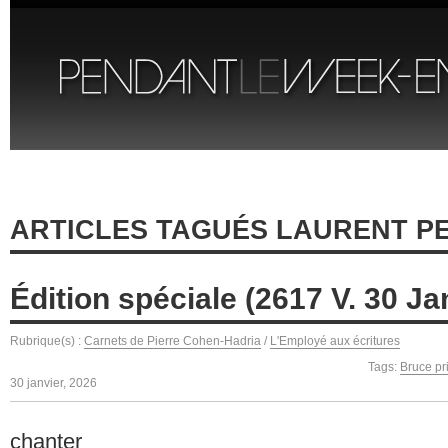
ARTICLES TAGUÉS LAURENT P
Édition spéciale (2617 V. 30 Ja
Rubrique(s) :
Carnets de Pierre Cohen-Hadria
/
L'Employé aux écritures
Tags:
Bruce pr
30 janvier, 2026
chanter