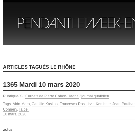
ARTICLES TAGUÉS LE RHÔNE
1365 Mardi 10 mars 2020
Rubrique(s) :
Carnets de Pierre Cohen-Hadria
/
journal quotidien
Tags:
Aldo Moro
,
Camille Koskas
,
Francesco Rosi
,
Irvin Kershner
,
Jean Paulha
Connery
,
Taipei
10 mars, 2020
actus