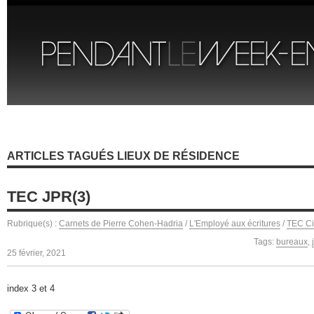
ARTICLES TAGUÉS LIEUX DE RÉSIDENCE
TEC JPR(3)
Rubrique(s) :
Carnets de Pierre Cohen-Hadria
/
L'Employé aux écritures
/
TEC C
Tags:
bureaux
,
25 février, 2021
index 3 et 4